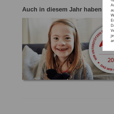
A
Auch in diesem Jahr haben und
a
W
E
D
V
j
a