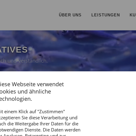
ÜBER UNS
LEISTUNGEN
KU
ATIVES
ch und verständlich.
iese Webseite verwendet
ookies und ähnliche
echnologien.
it einem Klick auf "Zustimmen"
kzeptieren Sie diese Verarbeitung und
ent
uch die Weitergabe Ihrer Daten für die
otwendigen Dienste. Die Daten werden
ür Analysen, Retargeting und zur