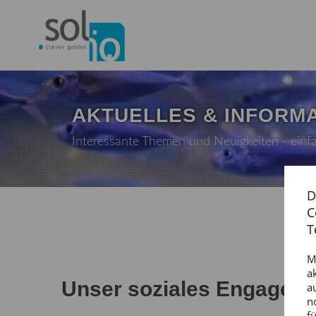
AKTUELLES & INFORM
Interessante Themen und Neuigkeiten - einfa
D
C
T
M
a
Unser soziales Engagem
a
n
f